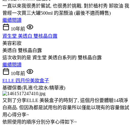
一直以來我很勇於嘗試, 也很勇於挑戰. 對於植村秀 卸妝油 我
曾經一次買三大罐500ml 的潔顏油 (最後不適而轉售)
繼續閱讀
10年前
資生堂 美透白 雙核晶白露
美容彩妝
美透白 雙核晶白露
這次收到的是 資生堂 美透白系列的 雙核晶白露
繼續閱讀
10年前
ELLE 四月份美妝盒子
基礎保養(乳液/化妝水/精華液)
又到了分享ELLE 美裝盒子的時刻了, 這個月份要體驗14項淨
白商品. 但因為都是試用包的容量所以僅能以現有的容量做試
用心得分享~
依照使用的順序分別分享心得如下~