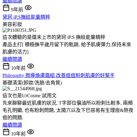
繼續閱讀
9年前
黛珂 iP.S撫紋能量精粹
美容彩妝
這次體驗的是還未上市的黛珂 iP.S 撫紋能量精粹
產品主打[ 積極撫平歲月留下的軌跡, 給予肌膚彈力,保持未來
肌膚的活力]
繼續閱讀
10年前
Philosophy 微導煥膚霜組 改善痘痘粉刺肌膚的好幫手
基礎清潔(卸妝/洗臉/去角質)
這次也是UrCosme 試用文
先來聊聊最近肌膚的狀況, T字部位偏油所以粉刺比較多, 兩頰
毛孔明顯, 也有粉刺問題, 太陽穴以及下巴容易有生理痘&熬夜
痘的問題.
繼續閱讀
10年前