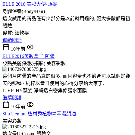
ELLE 2016 美妝大使-頭髮
身體保養(Body/Hair)
這次試用的商品僅有少部分是以前就用過的, 絕大多數都是初
體驗.
髮質: 細軟髮
繼續閱讀
10年前
ELLE2016美妝盒子-防曬
妝點美麗(彩妝/指彩)
美容彩妝
這個月防曬的產品真的很多, 而且容量也不適合可以試個好幾
天的那種~ 純粹以當日使用的心得分享給大家了.
1. VICHY薇姿 淨膚透白密集修護水面膜
繼續閱讀
10年前
Shu Uemura 植村秀植物精萃潔顏油
美容彩妝
這次是UrCosme 體驗文