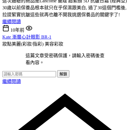
這次體驗的商品是Lancome 蘭蔻 超緊顏 5D 抗皺日霜 (經典型)
30歲以前保養品根本就只在乎保濕跟美白, 過了30這個門檻後,
拉提緊實抗皺這些就再也離不開我挑選保養品的關鍵字了!
繼續閱讀
10年前
Kate 漸層心計眼影 BR-1
妝點美麗(彩妝/指彩)
美容彩妝
這篇文章受密碼保護，請輸入密碼後查
看內容。
解鎖
繼續閱讀