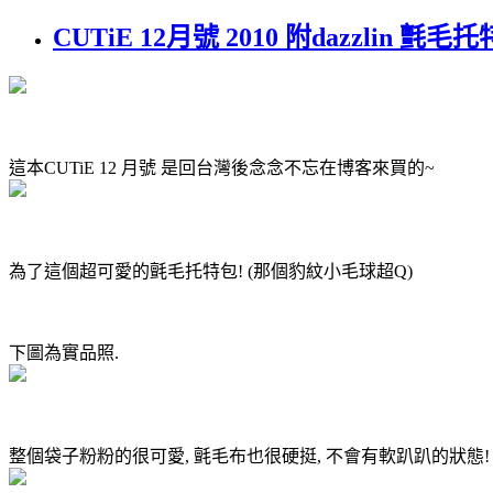
CUTiE 12月號 2010 附dazzlin 氈毛
這本CUTiE 12 月號 是回台灣後念念不忘在博客來買的~
為了這個超可愛的氈毛托特包! (那個豹紋小毛球超Q)
下圖為實品照.
整個袋子粉粉的很可愛, 氈毛布也很硬挺, 不會有軟趴趴的狀態!